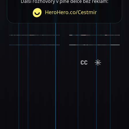
Další rozhovory v plné délce bez reklam:
HeroHero.co/Cestmir